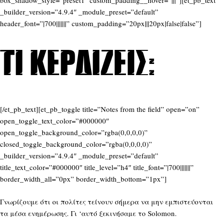
box_shadow_style=”preset1″ custom_padding__hover=”|||”][et_pb_text
_builder_version=”4.9.4″ _module_preset=”default”
header_font=”|700|||||||” custom_padding=”20px|||20px|false|false”]
Τι κερδίζεις:
[/et_pb_text][et_pb_toggle title=”Notes from the field” open=”on”
open_toggle_text_color=”#000000″
open_toggle_background_color=”rgba(0,0,0,0)”
closed_toggle_background_color=”rgba(0,0,0,0)”
_builder_version=”4.9.4″ _module_preset=”default”
title_text_color=”#000000″ title_level=”h4″ title_font=”|700|||||||”
border_width_all=”0px” border_width_bottom=”1px”]
Γνωρίζουμε ότι οι πολίτες τείνουν σήμερα να μην εμπιστεύονται
τα μέσα ενημέρωσης. Γι ‘αυτό ξεκινήσαμε το Solomon.