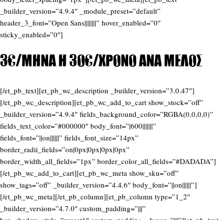
_builder_version=”4.9.4″ _module_preset=”default”
header_3_font=”Open Sans||||||||” hover_enabled=”0″
sticky_enabled=”0″]
3€/μήνα ή 30€/χρόνο ανά μέλος
[/et_pb_text][et_pb_wc_description _builder_version=”3.0.47″]
[/et_pb_wc_description][et_pb_wc_add_to_cart show_stock=”off”
_builder_version=”4.9.4″ fields_background_color=”RGBA(0,0,0,0)”
fields_text_color=”#000000″ body_font=”|600|||||||”
fields_font=”||on||||||” fields_font_size=”14px”
border_radii_fields=”on|0px|0px|0px|0px”
border_width_all_fields=”1px” border_color_all_fields=”#DADADA”]
[/et_pb_wc_add_to_cart][et_pb_wc_meta show_sku=”off”
show_tags=”off” _builder_version=”4.4.6″ body_font=”||on||||||”]
[/et_pb_wc_meta][/et_pb_column][et_pb_column type=”1_2″
_builder_version=”4.7.0″ custom_padding=”|||”