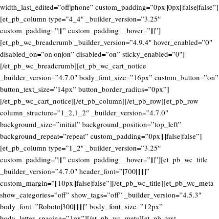
width_last_edited=”off|phone” custom_padding=”0px||0px||false|false”]
[et_pb_column type=”4_4″ _builder_version=”3.25″
custom_padding=”|||” custom_padding__hover=”|||”]
[et_pb_wc_breadcrumb _builder_version=”4.9.4″ hover_enabled=”0″
disabled_on=”on|on|on” disabled=”on” sticky_enabled=”0″]
[/et_pb_wc_breadcrumb][et_pb_wc_cart_notice
_builder_version=”4.7.0″ body_font_size=”16px” custom_button=”on”
button_text_size=”14px” button_border_radius=”0px”]
[/et_pb_wc_cart_notice][/et_pb_column][/et_pb_row][et_pb_row
column_structure=”1_2,1_2″ _builder_version=”4.7.0″
background_size=”initial” background_position=”top_left”
background_repeat=”repeat” custom_padding=”0px||||false|false”]
[et_pb_column type=”1_2″ _builder_version=”3.25″
custom_padding=”|||” custom_padding__hover=”|||”][et_pb_wc_title
_builder_version=”4.7.0″ header_font=”|700|||||||”
custom_margin=”||10px||false|false”][/et_pb_wc_title][et_pb_wc_meta
show_categories=”off” show_tags=”off” _builder_version=”4.5.3″
body_font=”Roboto|300|||||||” body_font_size=”12px”
body_letter_spacing=”1px”][/et_pb_wc_meta][et_pb_text