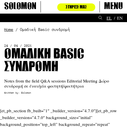
Μετάβαση
Solomon
Menu
ΣΤΉΡΙΞΈ ΜΑΣ
στο
περιεχόμενο
EL
EN
Home
Ομαδική Basic συνδρομή
24 / 04 / 2021
Ομαδική Basic
συνδρομή
Notes from the field Q&A sessions Editorial Meeting Δώρο
συνδρομή σε έναν/μία φοιτητή/φοιτήτρια
Written by:
Solomon
[et_pb_section fb_built=”1″ _builder_version=”4.7.0″][et_pb_row
_builder_version=”4.7.0″ background_size=”initial”
background_position=”top_left” background_repeat=”repeat”