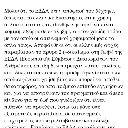
Μολονότι το ΕΔΔΑ στην απόφασή του δέχτηκε,
όπως και το ελληνικό δικαστήριο, ότι η χρήση
όπλου υπό αυτές τις συνθήκες μπορεί να είναι
νόμιμη, εξέφρασε έκπληξη για «τον χαώδη τρόπο
µε τον οποίο οι αστυνοµικοί χρησιµοποίησαν τα
όπλα τους». Αποφάνθηκε ότι οι ελληνικές αρχές
παραβίασαν το άρθρο 2 («δικαίωμα στη ζωή») της
ΕΣΔΑ (Ευρωπαϊκής Σύμβασης Δικαιωμάτων του
Ανθρώπου), επειδή δεν παρείχαν «στους πολίτες,
και ιδίως αυτούς (όπως ο προσφεύγων) κατά των
οποίων γίνεται χρήση βίας που µπορεί να αποβεί
θανατηφόρος, το απαιτούµενο επίπεδο εγγυήσεων
και για να αποτρέψουν τον πραγµατικό και άµεσο
κίνδυνο για τη ζωή που γνώριζαν ότι είναι
πιθανόν να προκύψει, έστω και µόνο υπό
εξαιρετικές περιστάσεις, σε αστυνοµικές
επιχειρήσεις που περιλαµβάνουν καταδίωξη
υπόπτων». Επιπλέον, το ΕΔΔΑ καταδίκασε την