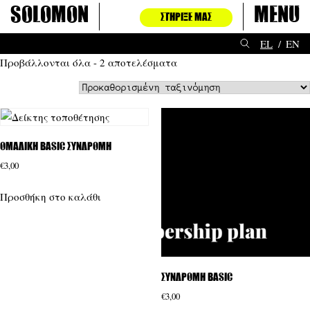
Μετάβαση
Solomon
Menu
ΣΤΉΡΙΞΈ ΜΑΣ
στο
περιεχόμενο
EL
EN
Προβάλλονται όλα - 2 αποτελέσματα
Ομαδική Basic συνδρομή
€
3,00
Προσθήκη στο καλάθι
Συνδρομή Basic
€
3,00