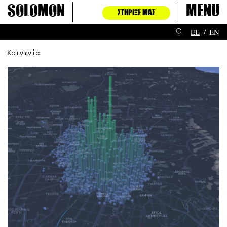
Μετάβαση
Solomon
Menu
ΣΤΉΡΙΞΈ ΜΑΣ
στο
περιεχόμενο
EL
EN
Κοινωνία