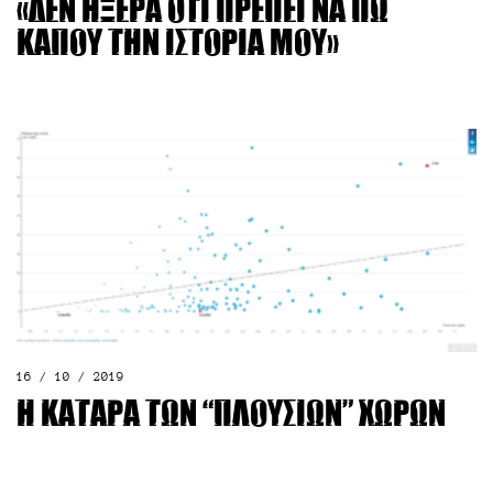
«Δεν ήξερα ότι πρέπει να πω
κάπου την ιστορία μου»
16 / 10 / 2019
Η κατάρα των “πλούσιων” χωρών