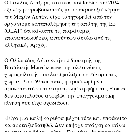
Ο Γάλλος Λετζερί, o οποίος τον Ιούνιο του 2024
εξελέγη ευρωβουλευτής με το ακροδεξιό κόμμα
της Μαρίν Λεπέν, είχε κατηγορηθεί από τον
οργανισμό καταπολέμησης της απάτης της ΕΕ
(OLAF)
ότι κάλυπτε τις παράνομες
επαναπροωθήσεις
αιτούντων άσυλο από τις
ελληνικές Αρχές.
Ο Ολλανδός Λέιτενς ήταν διοικητής της
Βασιλικής Marechaussee, της ολλανδικής
χωροφυλακής που διασφαλίζει τα σύνορα της
χώρας. Στα 59 του τότε, η πρόσκληση να
αποκαταστήσει την αμαυρωμένη φήμη της Frontex
δεν αποτελούσε ακριβώς την επαγγελματική
κίνηση που είχε σχεδιάσει.
«Είχα μια καλή καριέρα μέχρι τότε και επρόκειτο
να συνταξιοδοτηθώ. Δεν υπήρχε ανάγκη να κάνω
το επόμενο βήμα», είπε. «Για μένα, [η παρουσία