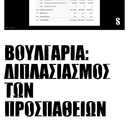
Βουλγαρία:
Διπλασιασμός
των
προσπαθειών