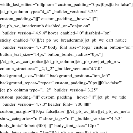
width_last_edited=”off|phone” custom_padding=”0px||0px||false|false”]
[et_pb_column type=”4_4″ _builder_version=”3.25″
custom_padding=”|||” custom_padding__hover=”|||”]
[et_pb_wc_breadcrumb disabled_on=”on|on|on”
_builder_version=”4.9.4″ hover_enabled=”0″ disabled=”on”
sticky_enabled=”0″][/et_pb_wc_breadcrumb][et_pb_wc_cart_notice
_builder_version=”4.7.0″ body_font_size=”16px” custom_button=”on”
button_text_size=”14px” button_border_radius=”0px”]
[/et_pb_wc_cart_notice][/et_pb_column][/et_pb_row][et_pb_row
column_structure=”1_2,1_2″ _builder_version=”4.7.0″
background_size=”initial” background_position=”top_left”
background_repeat=”repeat” custom_padding=”0px||||false|false”]
[et_pb_column type=”1_2″ _builder_version=”3.25″
custom_padding=”|||” custom_padding__hover=”|||”][et_pb_wc_title
_builder_version=”4.7.0″ header_font=”|700|||||||”
custom_margin=”||10px||false|false”][/et_pb_wc_title][et_pb_wc_meta
show_categories=”off” show_tags=”off” _builder_version=”4.5.3″
body_font=”Roboto|300|||||||” body_font_size=”12px”
body_letter_spacing=”1px”][/et_pb_wc_meta][et_pb_text