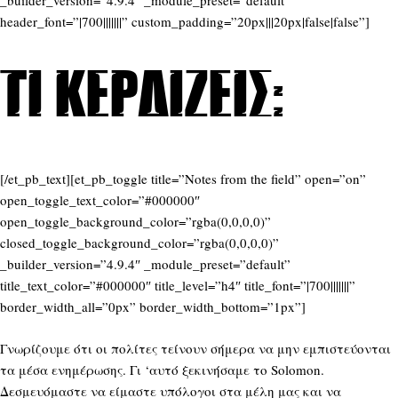
_builder_version=”4.9.4″ _module_preset=”default”
header_font=”|700|||||||” custom_padding=”20px|||20px|false|false”]
Τι κερδίζεις:
[/et_pb_text][et_pb_toggle title=”Notes from the field” open=”on”
open_toggle_text_color=”#000000″
open_toggle_background_color=”rgba(0,0,0,0)”
closed_toggle_background_color=”rgba(0,0,0,0)”
_builder_version=”4.9.4″ _module_preset=”default”
title_text_color=”#000000″ title_level=”h4″ title_font=”|700|||||||”
border_width_all=”0px” border_width_bottom=”1px”]
Γνωρίζουμε ότι οι πολίτες τείνουν σήμερα να μην εμπιστεύονται
τα μέσα ενημέρωσης. Γι ‘αυτό ξεκινήσαμε το Solomon.
Δεσμευόμαστε να είμαστε υπόλογοι στα μέλη μας και να