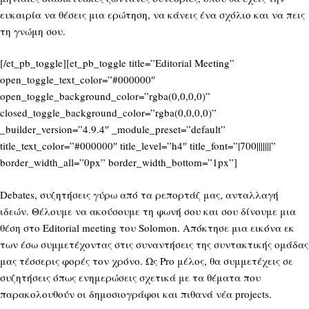
ευκαιρία να θέσεις μια ερώτηση, να κάνεις ένα σχόλιο και να πεις
τη γνώμη σου.
[/et_pb_toggle][et_pb_toggle title=”Editorial Meeting”
open_toggle_text_color=”#000000″
open_toggle_background_color=”rgba(0,0,0,0)”
closed_toggle_background_color=”rgba(0,0,0,0)”
_builder_version=”4.9.4″ _module_preset=”default”
title_text_color=”#000000″ title_level=”h4″ title_font=”|700|||||||”
border_width_all=”0px” border_width_bottom=”1px”]
Debates, συζητήσεις γύρω από τα ρεπορτάζ μας, ανταλλαγή
ιδεών. Θέλουμε να ακούσουμε τη φωνή σου και σου δίνουμε μια
θέση στο Editorial meeting του Solomon. Απόκτησε μια εικόνα εκ
των έσω συμμετέχοντας στις συναντήσεις της συντακτικής ομάδας
μας τέσσερις φορές τον χρόνο. Ως Pro μέλος, θα συμμετέχεις σε
συζητήσεις όπως ενημερώσεις σχετικά με τα θέματα που
παρακολουθούν οι δημοσιογράφοι και πιθανά νέα projects.