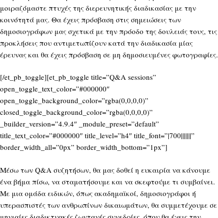
μοιραζόμαστε πτυχές της διερευνητικής διαδικασίας με την
κοινότητά μας. Θα έχεις πρόσβαση στις σημειώσεις των
δημοσιογράφων μας σχετικά με την πρόοδο της δουλειάς τους, τις
προκλήσεις που αντιμετωπίζουν κατά την διαδικασία μίας
έρευνας και θα έχεις πρόσβαση σε μη δημοσιευμένες φωτογραφίες.
[/et_pb_toggle][et_pb_toggle title=”Q&A sessions”
open_toggle_text_color=”#000000″
open_toggle_background_color=”rgba(0,0,0,0)”
closed_toggle_background_color=”rgba(0,0,0,0)”
_builder_version=”4.9.4″ _module_preset=”default”
title_text_color=”#000000″ title_level=”h4″ title_font=”|700|||||||”
border_width_all=”0px” border_width_bottom=”1px”]
Μέσω των Q&A συζητήσων, θα μας δοθεί η ευκαιρία να κάνουμε
ένα βήμα πίσω, να σταματήσουμε και να σκεφτούμε τι συμβαίνει.
Με μια ομάδα ειδικών, όπως ακαδημαϊκοί, δημοσιογράφοι ή
υπερασπιστές των ανθρωπίνων δικαιωμάτων, θα συμμετέχουμε σε
μηνιαίες διαδικτυακές ζωντανές συνεδρίες, όπου θα έχεις την