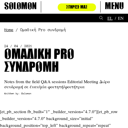
Μετάβαση
Solomon
Menu
ΣΤΉΡΙΞΈ ΜΑΣ
στο
περιεχόμενο
EL
EN
Home
Ομαδική Pro συνδρομή
24 / 04 / 2021
Ομαδική Pro
συνδρομή
Notes from the field Q&A sessions Editorial Meeting Δώρο
συνδρομή σε έναν/μία φοιτητή/φοιτήτρια
Written by:
Solomon
[et_pb_section fb_built=”1″ _builder_version=”4.7.0″][et_pb_row
_builder_version=”4.7.0″ background_size=”initial”
background_position=”top_left” background_repeat=”repeat”