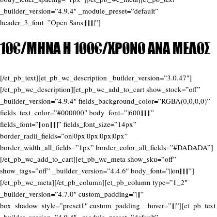
_builder_version=”4.9.4″ _module_preset=”default”
header_3_font=”Open Sans||||||||”]
10€/μήνα ή 100€/χρόνο ανά μέλος
[/et_pb_text][et_pb_wc_description _builder_version=”3.0.47″]
[/et_pb_wc_description][et_pb_wc_add_to_cart show_stock=”off”
_builder_version=”4.9.4″ fields_background_color=”RGBA(0,0,0,0)”
fields_text_color=”#000000″ body_font=”|600|||||||”
fields_font=”||on||||||” fields_font_size=”14px”
border_radii_fields=”on|0px|0px|0px|0px”
border_width_all_fields=”1px” border_color_all_fields=”#DADADA”]
[/et_pb_wc_add_to_cart][et_pb_wc_meta show_sku=”off”
show_tags=”off” _builder_version=”4.4.6″ body_font=”||on||||||”]
[/et_pb_wc_meta][/et_pb_column][et_pb_column type=”1_2″
_builder_version=”4.7.0″ custom_padding=”|||”
box_shadow_style=”preset1″ custom_padding__hover=”|||”][et_pb_text