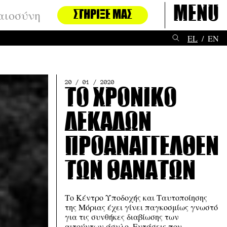
Menu
αιοσύνη
ΣΤΉΡΙΞΈ ΜΑΣ
EL
EN
20 / 01 / 2020
Το χρονικό
δεκάδων
προαναγγελθέν
των θανάτων
Το Κέντρο Υποδοχής και Ταυτοποίησης
της Μόριας έχει γίνει παγκοσμίως γνωστό
για τις συνθήκες διαβίωσης των
αιτούντων άσυλο. Εντάσεις που