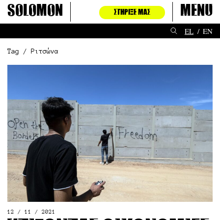
Μετάβαση
Solomon
Menu
ΣΤΉΡΙΞΈ ΜΑΣ
στο
περιεχόμενο
EL
EN
Tag / Ριτσώνα
12 / 11 / 2021