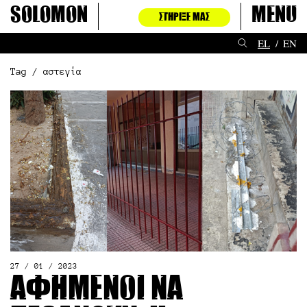
Μετάβαση
Solomon
Menu
ΣΤΉΡΙΞΈ ΜΑΣ
στο
περιεχόμενο
EL
EN
Tag / αστεγία
27 / 01 / 2023
Αφημένοι να