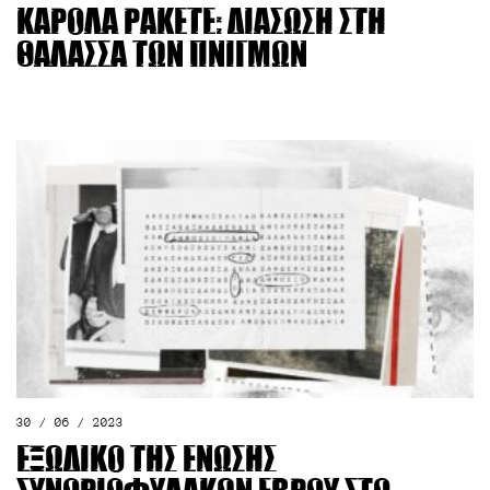
Κάρολα Ρακέτε: διάσωση στη
θάλασσα των πνιγμών
30 / 06 / 2023
Εξώδικο της Ένωσης