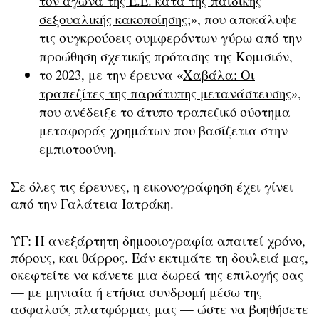
τον αγώνα της Ε.Ε. κατά της παιδικής
σεξουαλικής κακοποίησης;
», που αποκάλυψε
τις συγκρούσεις συμφερόντων γύρω από την
προώθηση σχετικής πρότασης της Κομισιόν,
το 2023, με την έρευνα «
Χαβάλα: Οι
τραπεζίτες της παράτυπης μετανάστευσης
»,
που ανέδειξε το άτυπο τραπεζικό σύστημα
μεταφοράς χρημάτων που βασίζετια στην
εμπιστοσύνη.
Σε όλες τις έρευνες, η εικονογράφηση έχει γίνει
από την Γαλάτεια Ιατράκη.
ΥΓ: Η ανεξάρτητη δημοσιογραφία απαιτεί χρόνο,
πόρους, και θάρρος. Εάν εκτιμάτε τη δουλειά μας,
σκεφτείτε να κάνετε μια δωρεά της επιλογής σας
—
με μηνιαία ή ετήσια συνδρομή μέσω της
ασφαλούς πλατφόρμας μας
— ώστε να βοηθήσετε