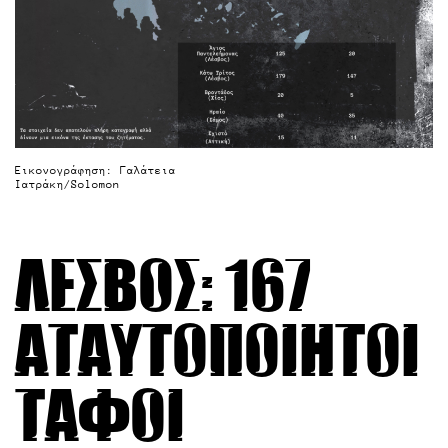
Εικονογράφηση: Γαλάτεια
Ιατράκη/Solomon
Λέσβος: 167
αταυτοποίητοι
τάφοι