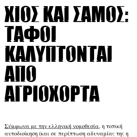
Χίος και Σάμος:
τάφοι
καλύπτονται
από
αγριόχορτα
Σύμφωνα με την ελληνική νομοθεσία
, η τοπική
αυτοδιοίκηση (και σε περίπτωση αδυναμίας της η