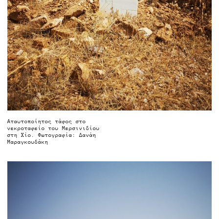
Αταυτοποίητος τάφος στο
νεκροταφείο του Μερσινιδίου
στη Χίο. Φωτογραφία: Δανάη
Μαραγκουδάκη