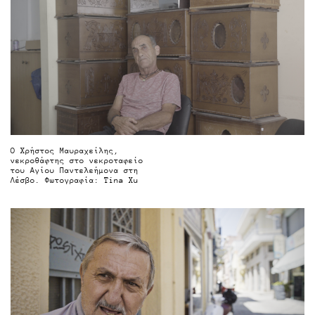
Ο Χρήστος Μαυραχείλης,
νεκροθάφτης στο νεκροταφείο
του Αγίου Παντελεήμονα στη
Λέσβο. Φωτογραφία: Tina Xu