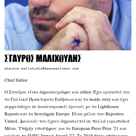
Σταύρος Μαλιχούδης
stavros.malichudis@wearesolomon.com
Chief Editor
Ο Σταύρος είναι δημοσιογράφος και editor. Έχει εργαστεί για
το Γαλλικό Πρακτορείο Ειδήσεων και το inside story και έχει
συμμετάσχει σε διασυνοριακές έρευνες με το Lighthouse
Reports και το Investigate Europe. Είναι μέλος του Reporters
United. Δουλειές του έχουν δημοσιευτεί σε πολλά ευρωπαϊκά
Μέσα. Υπήρξε υποψήφιος για το European Press Prize '21 και
κέρδισε το IJ4EU Impact Award '22. Το 2019 ήταν υπότροφος