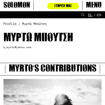
Μετάβαση
Solomon
Menu
ΣΤΉΡΙΞΈ ΜΑΣ
στο
περιεχόμενο
EL
EN
Profile / Μυρτώ Μπούτση
Μυρτώ Μπούτση
b_myrto@yahoo.com
Myrto's contributions