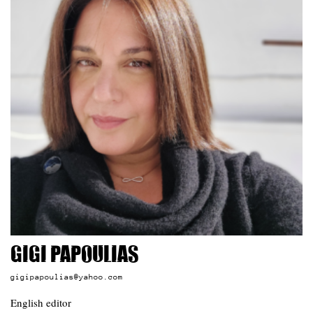
Gigi Papoulias
gigipapoulias@yahoo.com
English editor