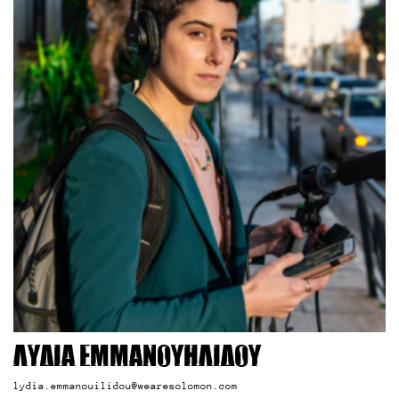
Λυδία Εμμανουηλίδου
lydia.emmanouilidou@wearesolomon.com