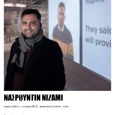
Νασρουντίν Νιζάμι
nasruddin.nizami@v2.wearesolomon.com