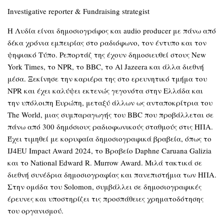
Investigative reporter & Fundraising strategist
Η Λυδία είναι δημοσιογράφος και audio producer με πάνω από
δέκα χρόνια εμπειρίας στο ραδιόφωνο, τον έντυπο και τον
ψηφιακό Τύπο. Ρεπορτάζ της έχουν δημοσιευθεί στους New
York Times, το NPR, το BBC, το Al Jazeera και άλλα διεθνή
μέσα. Ξεκίνησε την καριέρα της στο ερευνητικό τμήμα του
NPR και έχει καλύψει εκτενώς γεγονότα στην Ελλάδα και
την υπόλοιπη Ευρώπη, μεταξύ άλλων ως ανταποκρίτρια του
The World, μιας συμπαραγωγής του BBC που προβάλλεται σε
πάνω από 300 δημόσιους ραδιοφωνικούς σταθμούς στις ΗΠΑ.
Έχει τιμηθεί με κορυφαία δημοσιογραφικά βραβεία, όπως το
IJ4EU Impact Award 2024, το Βραβείο Daphne Caruana Galizia
και το National Edward R. Murrow Award. Μιλά τακτικά σε
διεθνή συνέδρια δημοσιογραφίας και πανεπιστήμια των ΗΠΑ.
Στην ομάδα του Solomon, συμβάλλει σε δημοσιογραφικές
έρευνες και υποστηρίζει τις προσπάθειες χρηματοδότησης
του οργανισμού.