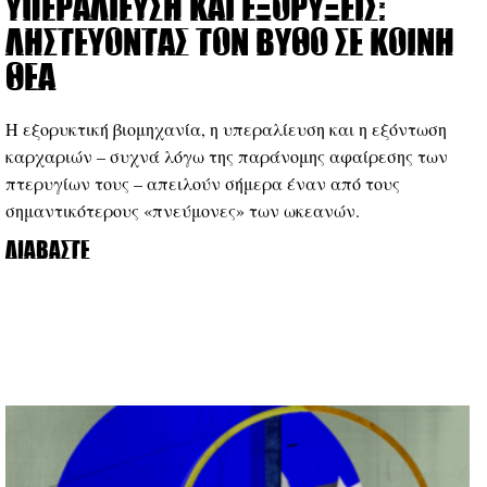
Υπεραλίευση και εξορύξεις:
Ληστεύοντας τον βυθό σε κοινή
θέα
Η εξορυκτική βιομηχανία, η υπεραλίευση και η εξόντωση
καρχαριών – συχνά λόγω της παράνομης αφαίρεσης των
πτερυγίων τους – απειλούν σήμερα έναν από τους
σημαντικότερους «πνεύμονες» των ωκεανών.
Διαβάστε