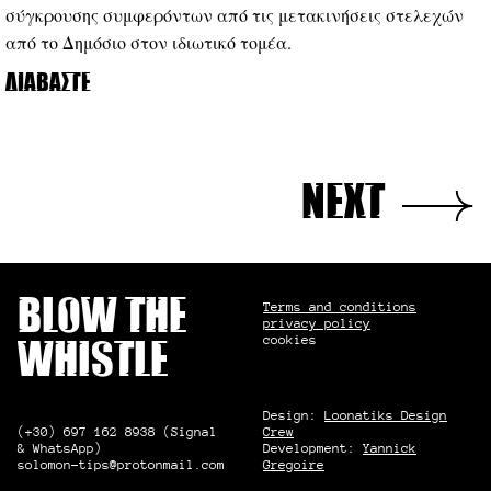
σύγκρουσης συμφερόντων από τις μετακινήσεις στελεχών
από το Δημόσιο στον ιδιωτικό τομέα.
Διαβάστε
next
Blow the
Terms and conditions
privacy policy
cookies
whistle
Design:
Loonatiks Design
(+30) 697 162 8938 (Signal
Crew
& WhatsApp)
Development:
Yannick
solomon-tips@protonmail.com
Gregoire