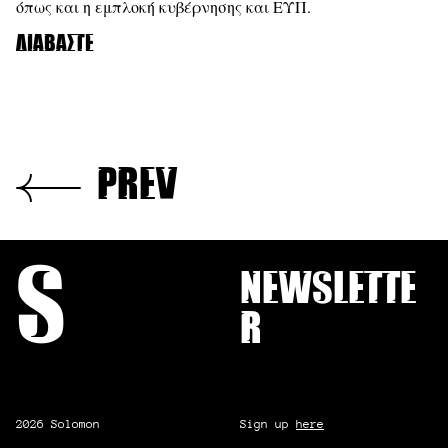
όπως και η εμπλοκή κυβέρνησης και ΕΥΠ.
Διαβάστε
prev
S
Newslette
r
2026 Solomon
Sign up
here