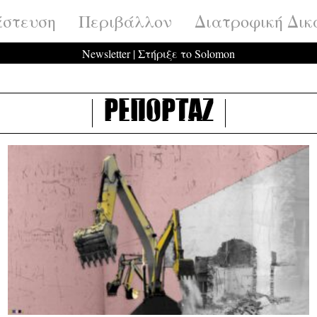
στευση
Περιβάλλον
Διατροφική Δικ
Newsletter
|
Στήριξε το Solomon
Ρεπορτάζ