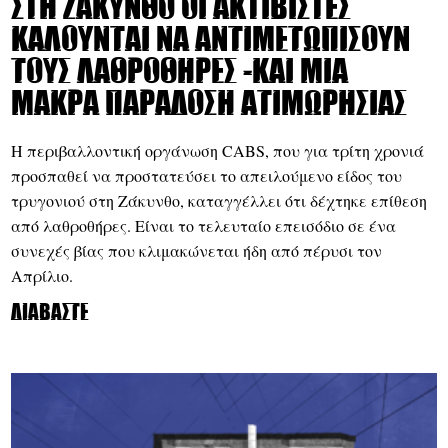
Στη Ζάκυνθο οι ακτιβιστές
καλούνται να αντιμετωπίσουν
τους λαθροθήρες -και μία
μακρά παράδοση ατιμωρησίας
Η περιβαλλοντική οργάνωση CABS, που για τρίτη χρονιά
προσπαθεί να προστατεύσει το απειλούμενο είδος του
τρυγονιού στη Ζάκυνθο, καταγγέλλει ότι δέχτηκε επίθεση
από λαθροθήρες. Είναι το τελευταίο επεισόδιο σε ένα
συνεχές βίας που κλιμακώνεται ήδη από πέρυσι τον
Απρίλιο.
Διαβάστε