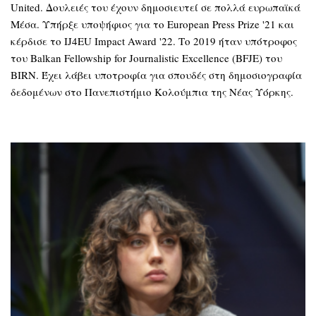
United. Δουλειές του έχουν δημοσιευτεί σε πολλά ευρωπαϊκά
Μέσα. Υπήρξε υποψήφιος για το European Press Prize '21 και
κέρδισε το IJ4EU Impact Award '22. Το 2019 ήταν υπότροφος
του Balkan Fellowship for Journalistic Excellence (BFJE) του
BIRN. Έχει λάβει υποτροφία για σπουδές στη δημοσιογραφία
δεδομένων στο Πανεπιστήμιο Κολούμπια της Νέας Υόρκης.