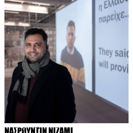
Νασρουντίν Νιζάμι