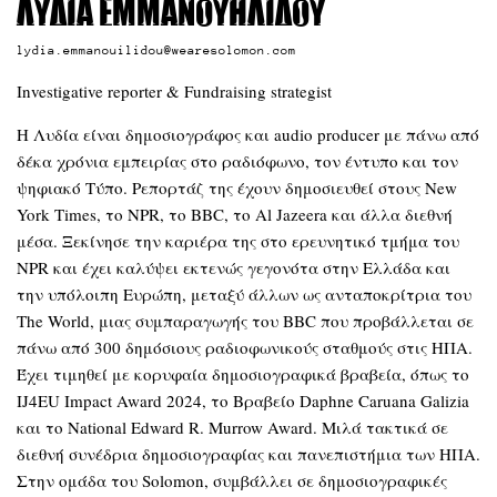
Λυδία Εμμανουηλίδου
lydia.emmanouilidou@wearesolomon.com
Investigative reporter & Fundraising strategist
Η Λυδία είναι δημοσιογράφος και audio producer με πάνω από
δέκα χρόνια εμπειρίας στο ραδιόφωνο, τον έντυπο και τον
ψηφιακό Τύπο. Ρεπορτάζ της έχουν δημοσιευθεί στους New
York Times, το NPR, το BBC, το Al Jazeera και άλλα διεθνή
μέσα. Ξεκίνησε την καριέρα της στο ερευνητικό τμήμα του
NPR και έχει καλύψει εκτενώς γεγονότα στην Ελλάδα και
την υπόλοιπη Ευρώπη, μεταξύ άλλων ως ανταποκρίτρια του
The World, μιας συμπαραγωγής του BBC που προβάλλεται σε
πάνω από 300 δημόσιους ραδιοφωνικούς σταθμούς στις ΗΠΑ.
Έχει τιμηθεί με κορυφαία δημοσιογραφικά βραβεία, όπως το
IJ4EU Impact Award 2024, το Βραβείο Daphne Caruana Galizia
και το National Edward R. Murrow Award. Μιλά τακτικά σε
διεθνή συνέδρια δημοσιογραφίας και πανεπιστήμια των ΗΠΑ.
Στην ομάδα του Solomon, συμβάλλει σε δημοσιογραφικές