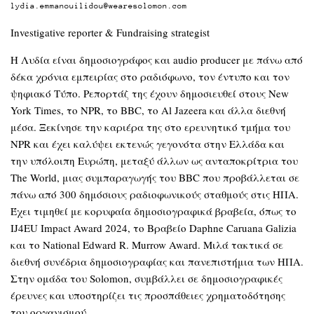
lydia.emmanouilidou@wearesolomon.com
Investigative reporter & Fundraising strategist
Η Λυδία είναι δημοσιογράφος και audio producer με πάνω από
δέκα χρόνια εμπειρίας στο ραδιόφωνο, τον έντυπο και τον
ψηφιακό Τύπο. Ρεπορτάζ της έχουν δημοσιευθεί στους New
York Times, το NPR, το BBC, το Al Jazeera και άλλα διεθνή
μέσα. Ξεκίνησε την καριέρα της στο ερευνητικό τμήμα του
NPR και έχει καλύψει εκτενώς γεγονότα στην Ελλάδα και
την υπόλοιπη Ευρώπη, μεταξύ άλλων ως ανταποκρίτρια του
The World, μιας συμπαραγωγής του BBC που προβάλλεται σε
πάνω από 300 δημόσιους ραδιοφωνικούς σταθμούς στις ΗΠΑ.
Έχει τιμηθεί με κορυφαία δημοσιογραφικά βραβεία, όπως το
IJ4EU Impact Award 2024, το Βραβείο Daphne Caruana Galizia
και το National Edward R. Murrow Award. Μιλά τακτικά σε
διεθνή συνέδρια δημοσιογραφίας και πανεπιστήμια των ΗΠΑ.
Στην ομάδα του Solomon, συμβάλλει σε δημοσιογραφικές
έρευνες και υποστηρίζει τις προσπάθειες χρηματοδότησης
του οργανισμού.