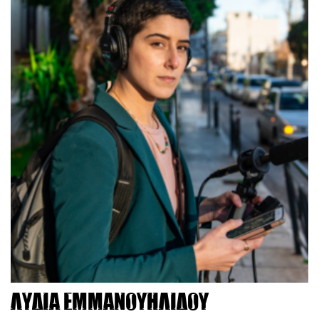
Λυδία Εμμανουηλίδου