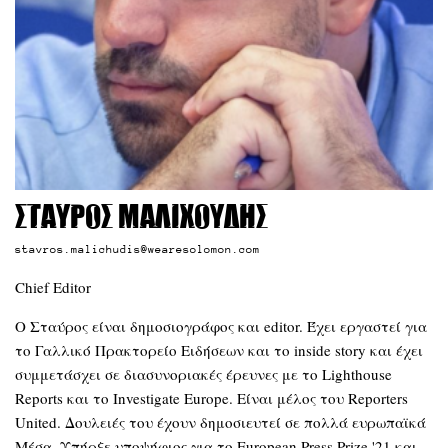
Σταύρος Μαλιχούδης
stavros.malichudis@wearesolomon.com
Chief Editor
Ο Σταύρος είναι δημοσιογράφος και editor. Έχει εργαστεί για
το Γαλλικό Πρακτορείο Ειδήσεων και το inside story και έχει
συμμετάσχει σε διασυνοριακές έρευνες με το Lighthouse
Reports και το Investigate Europe. Είναι μέλος του Reporters
United. Δουλειές του έχουν δημοσιευτεί σε πολλά ευρωπαϊκά
Μέσα. Υπήρξε υποψήφιος για το European Press Prize '21 και