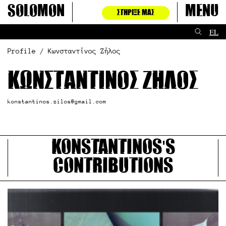
Μετάβαση
Solomon
Menu
ΣΤΉΡΙΞΈ ΜΑΣ
στο
περιεχόμενο
EL
Profile / Κωνσταντίνος Ζήλος
Κωνσταντίνος Ζήλος
konstantinos.zilos@gmail.com
Konstantinos's
contributions