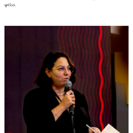
φύλο.