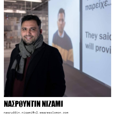
Νασρουντίν Νιζάμι
nasruddin.nizami@v2.wearesolomon.com