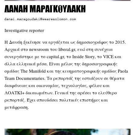
Δανάη Μαραγκουδάκη
danai.maragoudaki@wearesolomon.com
Investigative reporter
Η Δανάη ξεκίνησε να εργάζεται ως δημοσιογράφος το 2015.
Αρχικά στο newsroom του liberal.gr, ενώ στη συνέχεια
συνεργάστηκε με το capital.gr, το Inside Story, το VICE και
άλλα ελληνικά μέσα. Είναι μέλος της δημοσιογραφικής
ομάδας The Manifold και της κινηματογραφικής ομάδας Paola
Team Documentaries. Τα ρεπορτάζ της εστιάζουν σε θέματα
διαφάνειας και οικονομίας, τεχνολογίας, φύλου και
ΛΟΑΤΚΙ+ δικαιωμάτων. Γενικά της αρέσει το ελεύθερο
ρεπορτάζ. Έχει σπουδάσει πολιτικές επιστήμες και
μετάφραση.