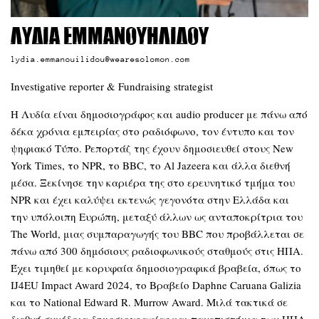
Λυδία Εμμανουηλίδου
lydia.emmanouilidou@wearesolomon.com
Investigative reporter & Fundraising strategist
Η Λυδία είναι δημοσιογράφος και audio producer με πάνω από
δέκα χρόνια εμπειρίας στο ραδιόφωνο, τον έντυπο και τον
ψηφιακό Τύπο. Ρεπορτάζ της έχουν δημοσιευθεί στους New
York Times, το NPR, το BBC, το Al Jazeera και άλλα διεθνή
μέσα. Ξεκίνησε την καριέρα της στο ερευνητικό τμήμα του
NPR και έχει καλύψει εκτενώς γεγονότα στην Ελλάδα και
την υπόλοιπη Ευρώπη, μεταξύ άλλων ως ανταποκρίτρια του
The World, μιας συμπαραγωγής του BBC που προβάλλεται σε
πάνω από 300 δημόσιους ραδιοφωνικούς σταθμούς στις ΗΠΑ.
Έχει τιμηθεί με κορυφαία δημοσιογραφικά βραβεία, όπως το
IJ4EU Impact Award 2024, το Βραβείο Daphne Caruana Galizia
και το National Edward R. Murrow Award. Μιλά τακτικά σε
διεθνή συνέδρια δημοσιογραφίας και πανεπιστήμια των ΗΠΑ.