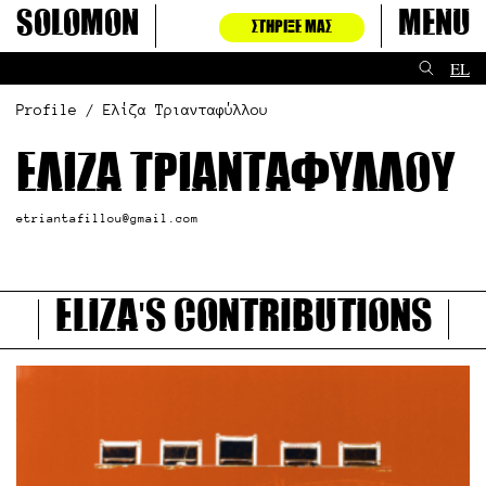
Μετάβαση
Solomon
Menu
ΣΤΉΡΙΞΈ ΜΑΣ
στο
περιεχόμενο
EL
Profile / Ελίζα Τριανταφύλλου
Ελίζα Τριανταφύλλου
etriantafillou@gmail.com
Eliza's contributions