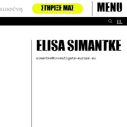
Menu
αιοσύνη
ΣΤΉΡΙΞΈ ΜΑΣ
EL
Elisa Simantke
simantke@investigate-europe.eu