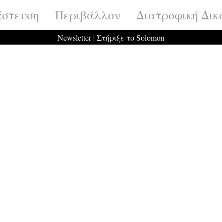
στευση
Περιβάλλον
Διατροφική Δικ
Newsletter
|
Στήριξε το Solomon