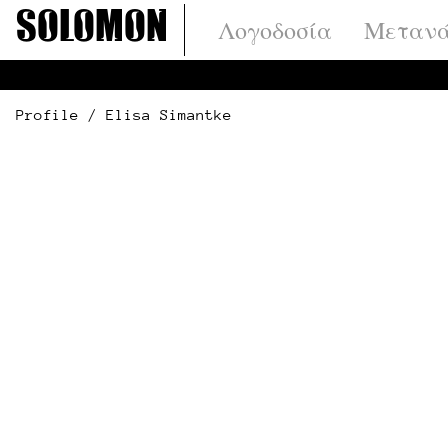
Μετάβαση
Solomon
Λογοδοσία
Μετανά
στο
περιεχόμενο
Profile / Elisa Simantke