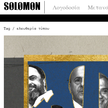
Μετάβαση
Solomon
Λογοδοσία
Μετανά
στο
περιεχόμενο
Tag / ελευθερία τύπου