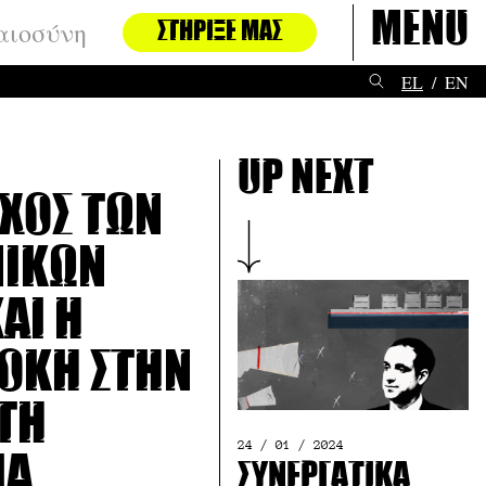
Menu
αιοσύνη
ΣΤΉΡΙΞΈ ΜΑΣ
EL
EN
Up next
γχος των
νικών
αι η
οκή στην
τη
24 / 01 / 2024
ία
Συνεργατικά