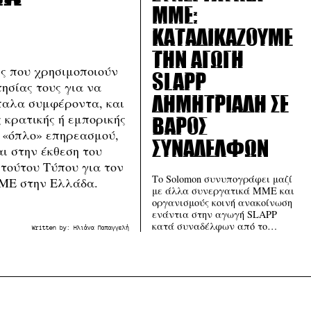
ΜΜΕ:
Καταδικάζουμε
την αγωγή
ς που χρησιμοποιούν
SLAPP
ησίας τους για να
παλα συμφέροντα, και
Δημητριάδη σε
ς κρατικής ή εμπορικής
βάρος
 «όπλο» επηρεασμού,
συναδέλφων
ι στην έκθεση του
ιτούτου Τύπου για τον
Το Solomon συνυπογράφει μαζί
ΜΕ στην Ελλάδα.
με άλλα συνεργατικά ΜΜΕ και
οργανισμούς κοινή ανακοίνωση
ενάντια στην αγωγή SLAPP
κατά συναδέλφων από το…
Written by:
Ηλιάνα Παπαγγελή