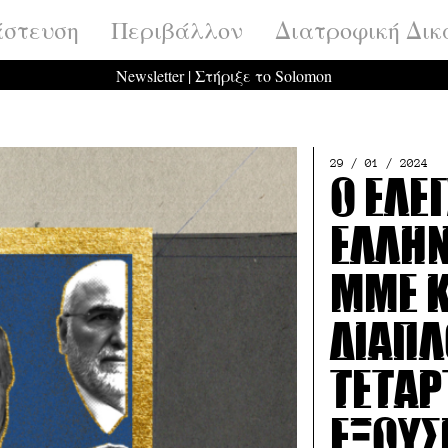
στευση
Περιβάλλον
Διατροφική Δικ
Newsletter
|
Στήριξε το Solomon
29 / 01 / 2024
Ο έλε
ελλη
ΜΜΕ κ
διαπλ
τέταρ
εξουσ