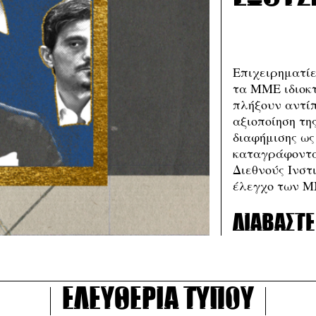
Επιχειρηματίε
τα ΜΜΕ ιδιοκτ
πλήξουν αντί
αξιοποίηση τη
διαφήμισης ως
καταγράφοντα
Διεθνούς Ινστ
έλεγχο των Μ
Διαβάστε
ελευθερία τύπου