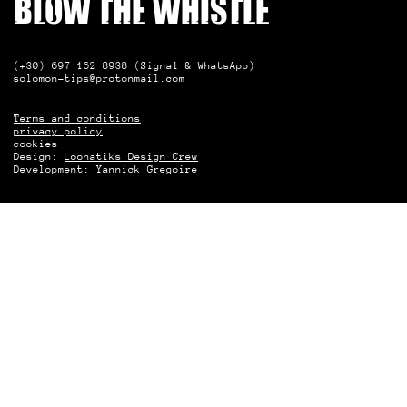
Blow the whistle
(+30) 697 162 8938 (Signal & WhatsApp)
solomon-tips@protonmail.com
Terms and conditions
privacy policy
cookies
Design:
Loonatiks Design Crew
Development:
Yannick Gregoire