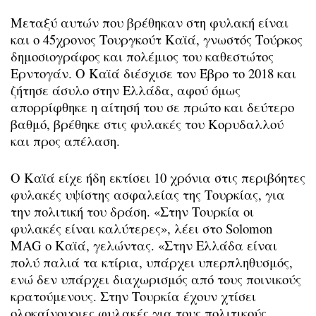
Μεταξύ αυτών που βρέθηκαν στη φυλακή είναι
και ο 45χρονος Τουργκούτ Καϊά, γνωστός Τούρκος
δημοσιογράφος και πολέμιος του καθεστώτος
Ερντογάν. Ο Καϊά διέσχισε τον Έβρο το 2018 και
ζήτησε άσυλο στην Ελλάδα, αφού όμως
απορρίφθηκε η αίτησή του σε πρώτο και δεύτερο
βαθμό, βρέθηκε στις φυλακές του Κορυδαλλού
και προς απέλαση.
Ο Καϊά είχε ήδη εκτίσει 10 χρόνια στις περιβόητες
φυλακές υψίστης ασφαλείας της Τουρκίας, για
την πολιτική του δράση. «Στην Τουρκία οι
φυλακές είναι καλύτερες», λέει στο Solomon
MAG ο Καϊά, γελώντας. «Στην Ελλάδα είναι
πολύ παλιά τα κτίρια, υπάρχει υπερπληθυσμός,
ενώ δεν υπάρχει διαχωρισμός από τους ποινικούς
κρατούμενους. Στην Τουρκία έχουν χτίσει
ολοκαίνουριες φυλακές για τους πολιτικούς